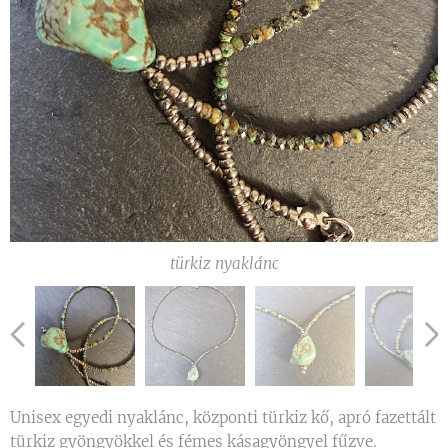
türkiz nyaklánc
türkiz nyaklánc
türkiz nyaklánc
Unisex egyedi nyaklánc, központi türkiz kő, apró fazettált
türkiz gyöngyökkel és fémes kásagyöngyel fűzve.