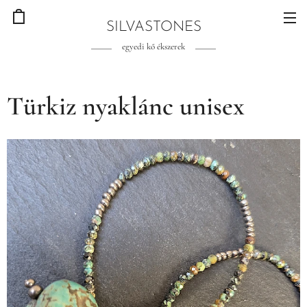
SILVASTONES
egyedi kő ékszerek
Türkiz nyaklánc unisex