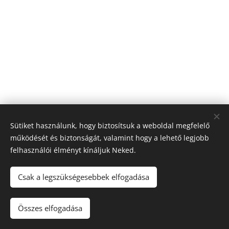
Sütiket használunk, hogy biztosítsuk a weboldal megfelelő
működését és biztonságát, valamint hogy a lehető legjobb
FEHÉR SZILVIA
felhasználói élményt kínáljuk Neked.
Minden jog fenntartva 2017
Csak a legszükségesebbek elfogadása
Sütik
Nyelvek
Összes elfogadása
Magyar
English