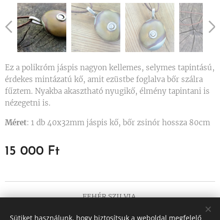
Ez a polikróm jáspis nagyon kellemes, selymes tapintású,
érdekes mintázatú kő, amit ezüstbe foglalva bőr szálra
fűztem. Nyakba akasztható nyugikő, élmény tapintani is
nézegetni is.
Méret
: 1 db 40x32mm jáspis kő, bőr zsinór hossza 80cm
15 000
Ft
FEHÉR SZILVIA
Minden jog fenntartva 2017
Sütiket használunk, hogy biztosítsuk a weboldal megfelelő