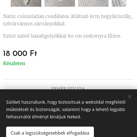
Natúr csiszolatlan csodálatos átlátszó 6cm hegyikristály,
szivárványos zárványokkal.
Ezüst színű bazaltgolyókkal 60 cm sodronyra fűzve.
18 000
Ft
Készleten
FEHÉR SZILVIA
Minden jog fenntartva 2017
Sütiket használunk, hogy biztosítsuk a weboldal megfelelő
Sütik
működését és biztonságát, valamint hogy a lehető legjobb
felhasználói élményt kínáljuk Neked.
Nyelvek
Magyar
English
Csak a legszükségesebbek elfogadása