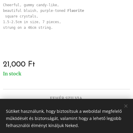
Cheerful, gummy candy-like, 
beautiful bluish, purple-toned 
Fluorite
 square crystals, 
1.5-2.5cm in size, 7 pieces, 
strung on a 46cm string.
21,000
Ft
In stock
FEHÉR SZILVIA
Minden jog fenntartva 2017
Sütiket használunk, hogy biztosítsuk a weboldal megfelelő
Cookies
működését és biztonságát, valamint hogy a lehető legjobb
felhasználói élményt kínáljuk Neked.
Languages