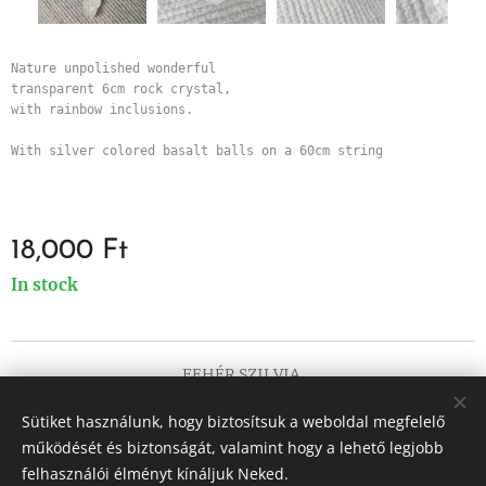
Nature unpolished wonderful 
transparent 6cm rock crystal, 
with rainbow inclusions. 

With silver colored basalt balls on a 60cm string
18,000
Ft
In stock
FEHÉR SZILVIA
Minden jog fenntartva 2017
Sütiket használunk, hogy biztosítsuk a weboldal megfelelő
Cookies
működését és biztonságát, valamint hogy a lehető legjobb
felhasználói élményt kínáljuk Neked.